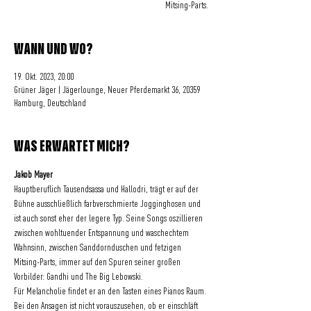
Mitsing-Parts.
WANN UND WO?
19. Okt. 2023, 20:00
Grüner Jäger | Jägerlounge, Neuer Pferdemarkt 36, 20359
Hamburg, Deutschland
WAS ERWARTET MICH?
Jakob Mayer
Hauptberuflich Tausendsassa und Hallodri, trägt er auf der 
Bühne ausschließlich farbverschmierte Jogginghosen und 
ist auch sonst eher der legere Typ. Seine Songs oszillieren 
zwischen wohltuender Entspannung und waschechtem 
Wahnsinn, zwischen Sanddornduschen und fetzigen 
Mitsing-Parts, immer auf den Spuren seiner großen 
Vorbilder: Gandhi und The Big Lebowski. 
Für Melancholie findet er an den Tasten eines Pianos Raum. 
Bei den Ansagen ist nicht vorauszusehen, ob er einschläft 