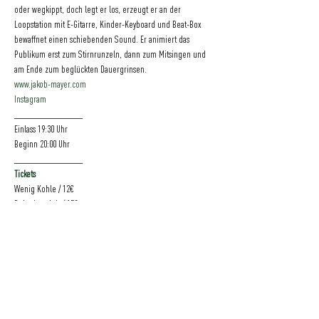
oder wegkippt, doch legt er los, erzeugt er an der 
Loopstation mit E-Gitarre, Kinder-Keyboard und Beat-Box 
bewaffnet einen schiebenden Sound. Er animiert das 
Publikum erst zum Stirnrunzeln, dann zum Mitsingen und 
am Ende zum beglückten Dauergrinsen.
www.jakob-mayer.com
Instagram
________________
Einlass 19:30 Uhr
Beginn 20:00 Uhr
________________
Tickets
Wenig Kohle / 12€
Bei mir geht's / 15€
Reich, nett oder beides / 20€
________________
Foto: Marc Wilhelm