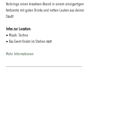
Verbringe einen kreativen Abend in einem einzigartigen 
Ambiente mit guten Drinks und netten Leuten aus deiner 
Stadt! 
Infos zur Location: 
• Musik: Techno 
• Das Event findet im Stehen statt
Mehr Informationen
----------------------------------------------------------------
Eine Veranstaltung der drinkandpaint OHG
Eine Initiative
der