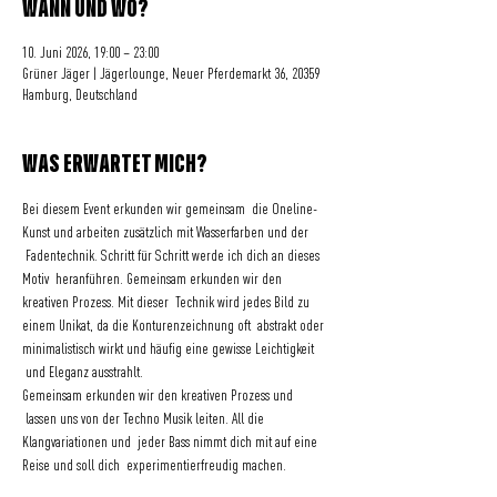
WANN UND WO?
10. Juni 2026, 19:00 – 23:00
Grüner Jäger | Jägerlounge, Neuer Pferdemarkt 36, 20359
Hamburg, Deutschland
WAS ERWARTET MICH?
Bei diesem Event erkunden wir gemeinsam  die Oneline-
Kunst und arbeiten zusätzlich mit Wasserfarben und der 
 Fadentechnik. Schritt für Schritt werde ich dich an dieses 
Motiv  heranführen. Gemeinsam erkunden wir den 
kreativen Prozess. Mit dieser  Technik wird jedes Bild zu 
einem Unikat, da die Konturenzeichnung oft  abstrakt oder 
minimalistisch wirkt und häufig eine gewisse Leichtigkeit 
 und Eleganz ausstrahlt. 
Gemeinsam erkunden wir den kreativen Prozess und 
 lassen uns von der Techno Musik leiten. All die 
Klangvariationen und  jeder Bass nimmt dich mit auf eine 
Reise und soll dich  experimentierfreudig machen.