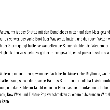
Weltraums ist das Shuttle mit den Bumblebees mitten auf dem Meer gelandet
ar es schwer, das zarte Boot über Wasser zu halten, und die rauen Wellen 
h der Sturm gelegt hatte, verwandelten die Sonnenstrahlen die Wasseroberf
lichkeiten zu segeln. Es gibt ein Gleichgewicht, es ist prekär, lasst uns al
ränderung in einer neu gewonnenen Vorliebe für tänzerische Rhythmen, wohl 
lten kann, so wie der spacige Hall das Shuttle in der Luft hält. Verträum
en, und das Publikum taucht ein in ein Meer, das die allumfassende Liebe d
ck, New Wave und Elektro-Pop verschmelzen zu einem pulsierenden Wirbelstu
n kann.