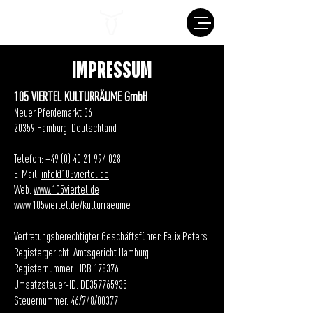
IMPRESSUM
105 VIERTEL KULTURRÄUME GmbH
Neuer Pferdemarkt 36
20359 Hamburg, Deutschland
Telefon:
+49 (0) 40 21 994 028
E-Mail:
info@105viertel.de
Web:
www.105viertel.de
www.105viertel.de/kulturraeume
Vertretungsberechtigter Geschäftsführer: Felix Peters
Registergericht: Amtsgericht Hamburg
Registernummer: HRB 178376
Umsatzsteuer-ID: DE357765935
Steuernummer: 46/748/00377