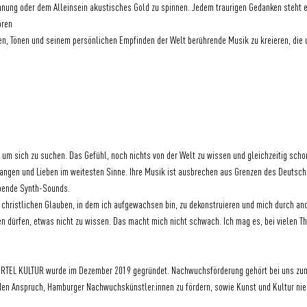
nnung oder dem Alleinsein akustisches Gold zu spinnen. Jedem traurigen Gedanken steht 
ören
en, Tönen und seinem persönlichen Empfinden der Welt berührende Musik zu kreieren, die 
 um sich zu suchen. Das Gefühl, noch nichts von der Welt zu wissen und gleichzeitig schon
nfangen und Lieben im weitesten Sinne. Ihre Musik ist ausbrechen aus Grenzen des Deutsc
bende Synth-Sounds.
en christlichen Glauben, in dem ich aufgewachsen bin, zu dekonstruieren und mich durch 
n dürfen, etwas nicht zu wissen. Das macht mich nicht schwach. Ich mag es, bei vielen Th
IERTEL KULTUR wurde im Dezember 2019 gegründet. Nachwuchsförderung gehört bei uns zu
 den Anspruch, Hamburger Nachwuchskünstler:innen zu fördern, sowie Kunst und Kultur ni