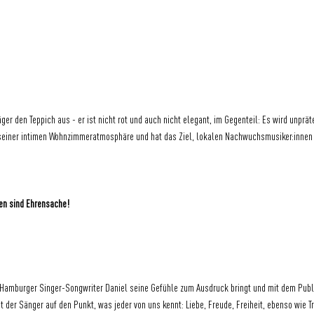
er den Teppich aus - er ist nicht rot und auch nicht elegant, im Gegenteil: Es wird unpräte
 seiner intimen Wohnzimmeratmosphäre und hat das Ziel, lokalen Nachwuchsmusiker:inne
nen sind Ehrensache!
r Hamburger Singer-Songwriter Daniel seine Gefühle zum Ausdruck bringt und mit dem Publi
gt der Sänger auf den Punkt, was jeder von uns kennt: Liebe, Freude, Freiheit, ebenso wie T