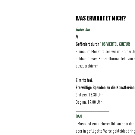
WAS ERWARTET MICH?
Guter Ton
//
Gefördert durch 
105 VIERTEL KULTUR
Einmal im Monat rollen wir im Grüner Jäg
nahbar. Dieses Konzertformat lebt von
auszuprobieren.
________________
Eintritt frei. 
Freiwillige Spenden an die Künstler:in
Einlass: 18:30 Uhr
Beginn: 19:00 Uhr
________________
DAN
"Musik ist ein sicherer Ort, an dem de
aber in geflügelte Worte gekleidet brin