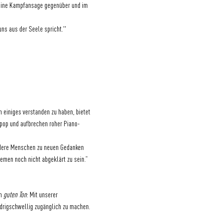
eine Kampfansage gegenüber und im 
uns aus der Seele spricht."
 einiges verstanden zu haben, bietet 
hpop und aufbrechen roher Piano-
andere Menschen zu neuen Gedanken 
emen noch nicht abgeklärt zu sein.”
m 
guten Ton
: Mit unserer 
edrigschwellig zugänglich zu machen.