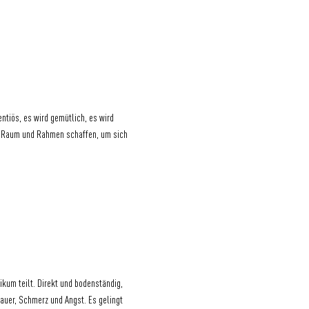
ntiös, es wird gemütlich, es wird 
n Raum und Rahmen schaffen, um sich 
kum teilt. Direkt und bodenständig, 
rauer, Schmerz und Angst. Es gelingt 