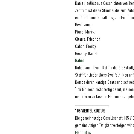
Daniel, selbst aus Geschichten von Tre
Zentrum ist diese Stimme, die zum Zuh
einlädt. Daniel schafft es, aus Emotion
Besetzung:
Piano: Marek

Gitarre: Friedrich

Cahon: Freddy

Gesang: Daniel
Rahel
Rahel kommt vom Kaff in die Großstadt,
Stoff für Lieder übers Zweifeln, Neu a
Demos durch kantige Beats und schwe
“Ich bin noch nicht fertig damit, mein
inspirieren zu lassen. Man muss zugebe
________________
105 VIERTEL KULTUR
Die gemeinnützige Gesellschaft 105 V
gemeinnützigen Tätigkeit verfolgen wir
Mehr Infos