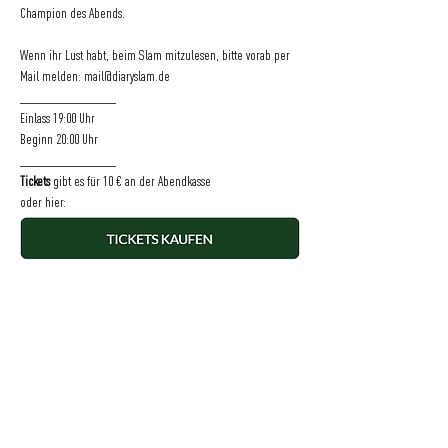
Champion des Abends.
Wenn ihr Lust habt, beim Slam mitzulesen, bitte vorab per 
Mail melden: mail@diaryslam.de
________________
Einlass 19:00 Uhr
Beginn 20:00 Uhr
________________
Tickets 
gibt es für 10 € an der Abendkasse
oder hier:
Vorverkauf bis 17:30 Uhr am Veranstaltungstag. Danach gibt 
es ggf. Restkarten an der Abendkasse.
(Foto: Bernhard Ludewig)