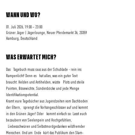
WANN UND WO?
01. Juli 2026, 19:00 – 23:00
Grüner Jäger | Jägerlounge, Neuer Pferdemarkt 36, 20359
Hamburg, Deutschland
WAS ERWARTET MICH?
Das   Tagebuch muss raus aus der Schublade - rein ins 
Rampenlicht! Denn es   hat alles, was ein guter Text 
braucht: Helden und Antihelden, wüste   Plots und steile 
Pointen, Bösewichte, Sündenböcke und jede Menge 
Identifikationspotential.
Kramt eure Tagebücher aus Jugendzeiten vom Dachboden 
der Eltern,   sprengt die Vorhängeschlösser auf und kommt 
in den Grünen Jäger! Oder   kommt einfach so: Lasst euch 
bezaubern von Seelenpein und Hochgefühlen, 
  Liebesschwüren und Selbstmordgedanken wildfremder 
Menschen. Und am  Ende  kürt das Publikum den Slam-