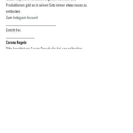
Produktionen gibt es in seinen Sets immer etwas neues zu 
entdecken.  
Zum 
Instagram Account
____________________________
Eintritt frei.
________________
Corona Regeln
Bitte beachtet vor Eurem Besuch die bei uns geltenden 
Corona-Regeln
. Vielen Dank für Eure Unterstützung!
Eine Initiative
der
GRÜNER JÄGER | NEUER PFERDEMARKT 36 | 20359 HAMBURG | DEUTSCHLAND