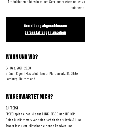
Produktionen gibt es in seinen Sets immer etwas neues zu
entdecken.
Anmeldung abgeschlossen
Veranstaltungen ansehen
WANN UND WO?
04. Dez. 2021, 22:00
Grüner Jäger | Musicclub, Neuer Pferdemarkt 36, 20359
Hamburg, Deutschland
WAS ERWARTET MICH?
DJ FREESI
FREESI spielt einen Mix aus FUNK, DISCO und HIPHOP. 
Seine Musik ist stark von seiner Arbeit als als Battle-DJ und 
Tänzer inspiriert. Mit seinen eigenen Remixen und 