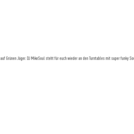
t auf Grünen Jäger. DJ MikeSoul steht für euch wieder an den Turntables mit super funky S
GRÜNER JÄGER | NEUER PFERDEMARKT 36 | 20359 HAMBURG | DEUTSCHLAND
BLOG
|
IMPRESSUM
|
DATENSCHUTZ
|
KONTAKT
|
FAQ
|
NACHHALTIGKEIT
|
JOBS