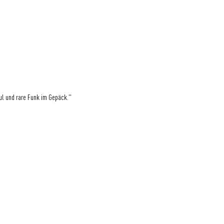
oul und rare Funk im Gepäck."
Eine Initiative der