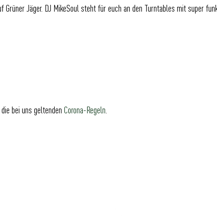
auf Grüner Jäger. DJ MikeSoul steht für euch an den Turntables mit super fu
 die bei uns geltenden
Corona-Regeln
.
GRÜNER JÄGER | NEUER PFERDEMARKT 36 | 20359 HAMBURG | DEUTSCHLAND
BLOG
|
IMPRESSUM
|
DATENSCHUTZ
|
KONTAKT
|
FAQ
|
NACHHALTIGKEIT
|
JOBS