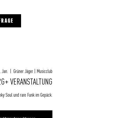
FRAGE
. Jan.
  |  
Grüner Jäger | Musicclub
| 2G+ VERANSTALTUNG
unky Soul und rare Funk im Gepäck.