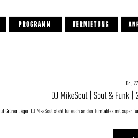
PROGRAMM
VERMIETUNG
AN
Do., 27
DJ MikeSoul | Soul & Funk 
auf Grüner Jäger: DJ MikeSoul steht für euch an den Turntables mit super f