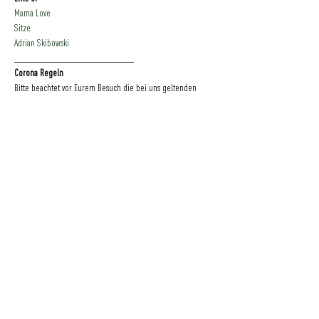
Mama Love
Sitze
Adrian Skibowski 
____________________________
Corona Regeln
Bitte beachtet vor Eurem Besuch die bei uns geltenden 
Corona-Regeln
.
Eine Initiative
der
GRÜNER JÄGER | NEUER PFERDEMARKT 36 | 20359 HAMBURG | DEUTSCHLAND
BLOG
|
IMPRESSUM
|
DATENSCHUTZ
|
KONTAKT
|
FAQ
|
NACHHALTIGKEIT