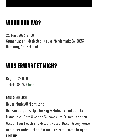
WANN UND WO?
26. März 2022, 21:00
Grüner Jäger | Musicclub, Neuer Pferdemarkt 36, 20359
Hamburg, Deutschland
WAS ERWARTET MICH?
Beginn: 22:00 Uhr
Tickets: 8€, VVK 
hier
____________________________
ENG & EHRLICH
House Music All Night Long!
Die Hamburger Partyreihe Eng & Ehrlich ist mit den DJs 
Mama Love, Sitze & Adrian Skibowski im Grünen Jäger zu 
Gast und wird euch mit Melodic House, Disco, Groovy House 
und einer ordentlichen Portion Bass zum Tanzen bringen!
LINE UP