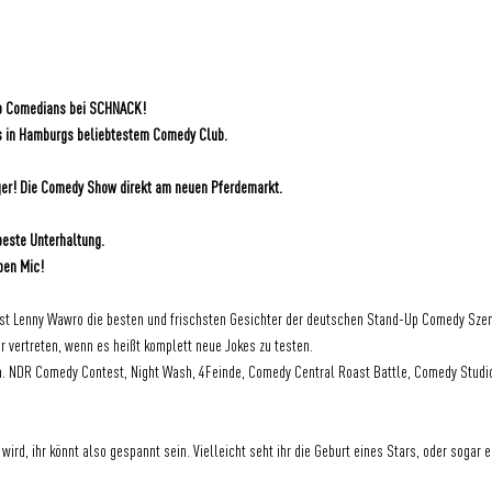
Up Comedians bei SCHNACK! 
s in Hamburgs beliebtestem Comedy Club.
er! Die Comedy Show direkt am neuen Pferdemarkt.
beste Unterhaltung.
pen Mic!
t Lenny Wawro die besten und frischsten Gesichter der deutschen Stand-Up Comedy Szene. 
r vertreten, wenn es heißt komplett neue Jokes zu testen.
. NDR Comedy Contest, Night Wash, 4Feinde, Comedy Central Roast Battle, Comedy Studio
wird, ihr könnt also gespannt sein. Vielleicht seht ihr die Geburt eines Stars, oder sogar