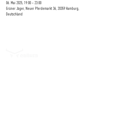
06. Mai 2025, 19:00 – 23:00
Grüner Jäger, Neuer Pferdemarkt 36, 20359 Hamburg,
Deutschland
Eine Initiative
der
GRÜNER JÄGER | NEUER PFERDEMARKT 36 | 20359 HAMBURG | DEUTSCHLAND
BLOG
|
IMPRESSUM
|
DATENSCHUTZ
|
KONTAKT
|
FAQ
|
NACHHALTIGKEIT
|
JOBS