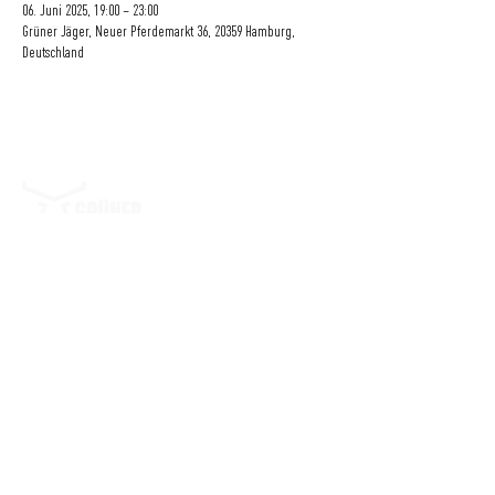
06. Juni 2025, 19:00 – 23:00
Grüner Jäger, Neuer Pferdemarkt 36, 20359 Hamburg,
Deutschland
Eine Initiative
der
GRÜNER JÄGER | NEUER PFERDEMARKT 36 | 20359 HAMBURG | DEUTSCHLAND
BLOG
|
IMPRESSUM
|
DATENSCHUTZ
|
KONTAKT
|
FAQ
|
NACHHALTIGKEIT
|
JOBS