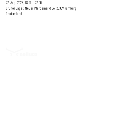
22. Aug. 2025, 18:00 – 22:00
Grüner Jäger, Neuer Pferdemarkt 36, 20359 Hamburg,
Deutschland
Eine Initiative
der
GRÜNER JÄGER | NEUER PFERDEMARKT 36 | 20359 HAMBURG | DEUTSCHLAND
BLOG
|
IMPRESSUM
|
DATENSCHUTZ
|
KONTAKT
|
FAQ
|
NACHHALTIGKEIT
|
JOBS