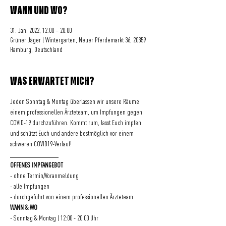
WANN UND WO?
31. Jan. 2022, 12:00 – 20:00
Grüner Jäger | Wintergarten, Neuer Pferdemarkt 36, 20359
Hamburg, Deutschland
WAS ERWARTET MICH?
Jeden Sonntag & Montag überlassen wir unsere Räume 
einem professionellen Ärzteteam, um Impfungen gegen 
COVID-19 durchzuführen. Kommt rum, lasst Euch impfen 
und schützt Euch und andere bestmöglich vor einem 
schweren COVID19-Verlauf!
________________
OFFENES IMPFANGEBOT
- ohne Termin/Voranmeldung
- alle Impfungen
- durchgeführt von einem professionellen Ärzteteam
WANN & WO
- Sonntag & Montag | 12:00 - 20:00 Uhr