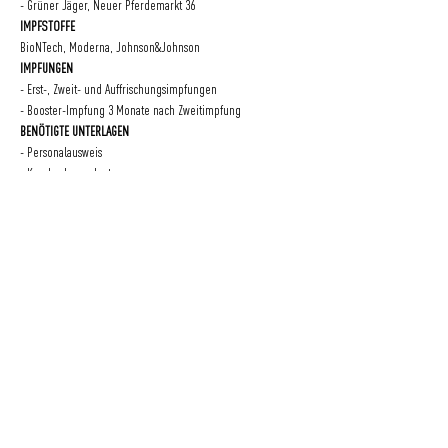
- Grüner Jäger, Neuer Pferdemarkt 36
IMPFSTOFFE
BioNTech, Moderna, Johnson&Johnson
IMPFUNGEN
- Erst-, Zweit- und Auffrischungsimpfungen
- Booster-Impfung 3 Monate nach Zweitimpfung
BENÖTIGTE UNTERLAGEN
- Personalausweis
- Krankenkassenkarte
- Impfpass oder digitalen Impfausweis
Eine Initiative
der