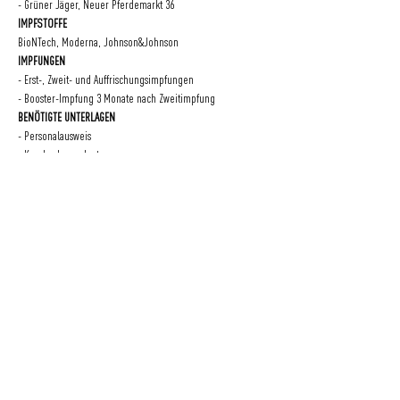
- Grüner Jäger, Neuer Pferdemarkt 36
IMPFSTOFFE
BioNTech, Moderna, Johnson&Johnson
IMPFUNGEN
- Erst-, Zweit- und Auffrischungsimpfungen
- Booster-Impfung 3 Monate nach Zweitimpfung
BENÖTIGTE UNTERLAGEN
- Personalausweis
- Krankenkassenkarte
- Impfpass oder digitalen Impfausweis
Eine Initiative
der