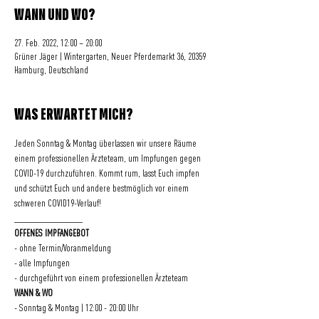
WANN UND WO?
27. Feb. 2022, 12:00 – 20:00
Grüner Jäger | Wintergarten, Neuer Pferdemarkt 36, 20359
Hamburg, Deutschland
WAS ERWARTET MICH?
Jeden Sonntag & Montag überlassen wir unsere Räume 
einem professionellen Ärzteteam, um Impfungen gegen 
COVID-19 durchzuführen. Kommt rum, lasst Euch impfen 
und schützt Euch und andere bestmöglich vor einem 
schweren COVID19-Verlauf!
________________
OFFENES IMPFANGEBOT
- ohne Termin/Voranmeldung
- alle Impfungen
- durchgeführt von einem professionellen Ärzteteam
WANN & WO
- Sonntag & Montag | 12:00 - 20:00 Uhr