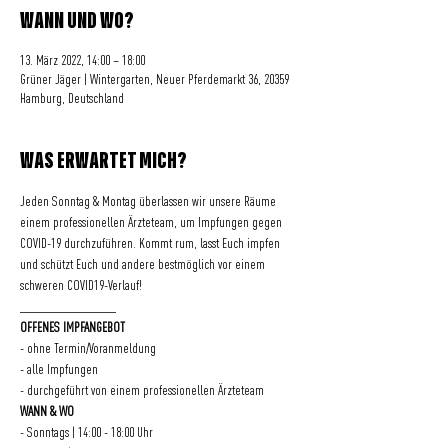
WANN UND WO?
13. März 2022, 14:00 – 18:00
Grüner Jäger | Wintergarten, Neuer Pferdemarkt 36, 20359
Hamburg, Deutschland
WAS ERWARTET MICH?
Jeden Sonntag & Montag überlassen wir unsere Räume 
einem professionellen Ärzteteam, um Impfungen gegen 
COVID-19 durchzuführen. Kommt rum, lasst Euch impfen 
und schützt Euch und andere bestmöglich vor einem 
schweren COVID19-Verlauf!
________________
OFFENES IMPFANGEBOT
- ohne Termin/Voranmeldung
- alle Impfungen
- durchgeführt von einem professionellen Ärzteteam
WANN & WO
- Sonntags | 14:00 - 18:00 Uhr