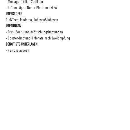
- Montags | 16:00 - 20:00 Uhr
- Grüner Jäger, Neuer Pferdemarkt 36
IMPFSTOFFE
BioNTech, Moderna, Johnson&Johnson
IMPFUNGEN
- Erst-, Zweit- und Auffrischungsimpfungen
- Booster-Impfung 3 Monate nach Zweitimpfung
BENÖTIGTE UNTERLAGEN
- Personalausweis
- Krankenkassenkarte
- Impfpass oder digitalen Impfausweis
Eine Initiative
der