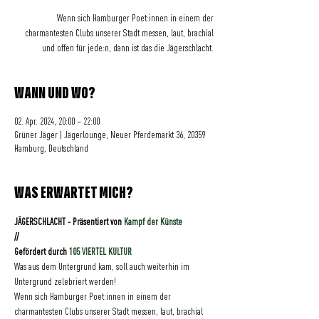
Wenn sich Hamburger Poet:innen in einem der
charmantesten Clubs unserer Stadt messen, laut, brachial
und offen für jede:n, dann ist das die Jägerschlacht.
WANN UND WO?
02. Apr. 2024, 20:00 – 22:00
Grüner Jäger | Jägerlounge, Neuer Pferdemarkt 36, 20359
Hamburg, Deutschland
WAS ERWARTET MICH?
JÄGERSCHLACHT - Präsentiert von 
Kampf der Künste
//
Gefördert durch 
105 VIERTEL KULTUR
Was aus dem Untergrund kam, soll auch weiterhin im 
Untergrund zelebriert werden!
Wenn sich Hamburger Poet:innen in einem der 
charmantesten Clubs unserer Stadt messen, laut, brachial 