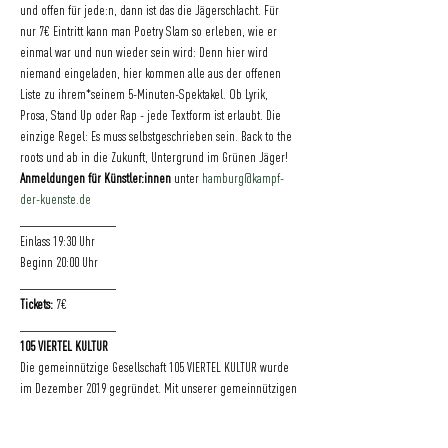
und offen für jede:n, dann ist das die Jägerschlacht. Für 
nur 7€ Eintritt kann man Poetry Slam so erleben, wie er 
einmal war und nun wieder sein wird: Denn hier wird 
niemand eingeladen, hier kommen alle aus der offenen 
Liste zu ihrem*seinem 5-Minuten-Spektakel. Ob Lyrik, 
Prosa, Stand Up oder Rap - jede Textform ist erlaubt. Die 
einzige Regel: Es muss selbstgeschrieben sein. Back to the 
roots und ab in die Zukunft, Untergrund im Grünen Jäger!
Anmeldungen für Künstler:innen
 unter 
hamburg@kampf-
der-kuenste.de
________________
Einlass 19:30 Uhr
Beginn 20:00 Uhr
________________
Tickets: 
7€ 
________________
105 VIERTEL KULTUR
Die gemeinnützige Gesellschaft 105 VIERTEL KULTUR wurde 
im Dezember 2019 gegründet. Mit unserer gemeinnützigen 
Tätigkeit verfolgen wir den Anspruch, Hamburger 
Nachwuchskünstler:innen zu fördern, sowie Kunst und 