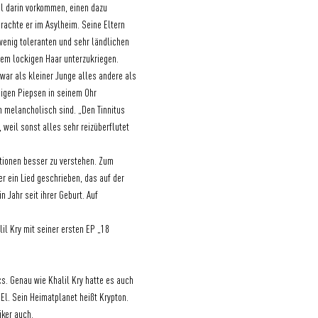
l darin vorkommen, einen dazu 
rachte er im Asylheim. Seine Eltern 
wenig toleranten und sehr ländlichen 
dem lockigen Haar unterzukriegen. 
 war als kleiner Junge alles andere als 
digen Piepsen in seinem Ohr 
 melancholisch sind. „Den Tinnitus 
weil sonst alles sehr reizüberflutet 
otionen besser zu verstehen. Zum 
er ein Lied geschrieben, das auf der 
 Jahr seit ihrer Geburt. Auf 
l Kry mit seiner ersten EP „18 
s. Genau wie Khalil Kry hatte es auch 
l. Sein Heimatplanet heißt Krypton. 
iker auch.