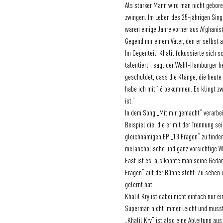
Als starker Mann wird man nicht gebore
zwingen. Im Leben des 25-jährigen Singe
waren einige Jahre vorher aus Afghanis
Gegend mir einem Vater, den er selbst 
Im Gegenteil: Khalil fokussierte sich s
talentiert“, sagt der Wahl-Hamburger he
geschuldet, dass die Klänge, die heute
habe ich mit 16 bekommen. Es klingt zwa
ist.“
In dem Song „Mit mir gemacht“ verarbeit
Beispiel die, die er mit der Trennung se
gleichnamigen EP „18 Fragen“ zu finden 
melancholische und ganz vorsichtige We
Fast ist es, als könnte man seine Geda
Fragen“ auf der Bühne steht. Zu sehen 
gelernt hat. 
Khalil Kry ist dabei nicht einfach nur 
Superman nicht immer leicht und musste
„Khalil Kry“ ist also eine Ableitung au