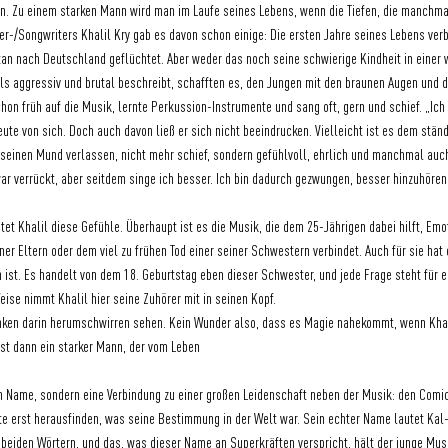
n. Zu einem starken Mann wird man im Laufe seines Lebens, wenn die Tiefen, die manchma
r-/Songwriters Khalil Kry gab es davon schon einige: Die ersten Jahre seines Lebens verb
tan nach Deutschland geflüchtet. Aber weder das noch seine schwierige Kindheit in einer 
als aggressiv und brutal beschreibt, schafften es, den Jungen mit den braunen Augen und 
chon früh auf die Musik, lernte Perkussion-Instrumente und sang oft, gern und schief. „Ich
ute von sich. Doch auch davon ließ er sich nicht beeindrucken. Vielleicht ist es dem stän
 seinen Mund verlassen, nicht mehr schief, sondern gefühlvoll, ehrlich und manchmal auch
r verrückt, aber seitdem singe ich besser. Ich bin dadurch gezwungen, besser hinzuhören, 
et Khalil diese Gefühle. Überhaupt ist es die Musik, die dem 25-Jährigen dabei hilft, Em
iner Eltern oder dem viel zu frühen Tod einer seiner Schwestern verbindet. Auch für sie hat 
ist. Es handelt von dem 18. Geburtstag eben dieser Schwester, und jede Frage steht für ein
ise nimmt Khalil hier seine Zuhörer mit in seinen Kopf.
nken darin herumschwirren sehen. Kein Wunder also, dass es Magie nahekommt, wenn Khali
ist dann ein starker Mann, der vom Leben
ein Name, sondern eine Verbindung zu einer großen Leidenschaft neben der Musik: den Comic
 erst herausfinden, was seine Bestimmung in der Welt war. Sein echter Name lautet Kal-E
s beiden Wörtern, und das, was dieser Name an Superkräften verspricht, hält der junge Mus