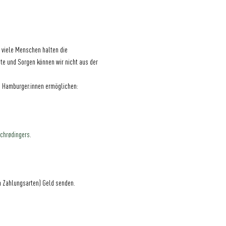
r viele Menschen halten die 
te und Sorgen können wir nicht aus der 
le Hamburger:innen ermöglichen:
chrødingers
.
n Zahlungsarten) Geld senden.