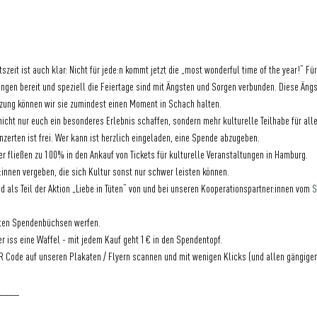
szeit ist auch klar: Nicht für jede:n kommt jetzt die „most wonderful time of the year!“ Fü
en bereit und speziell die Feiertage sind mit Ängsten und Sorgen verbunden. Diese Ängs
tzung können wir sie zumindest einen Moment in Schach halten.
icht nur euch ein besonderes Erlebnis schaffen, sondern mehr kulturelle Teilhabe für al
nzerten ist frei. Wer kann ist herzlich eingeladen, eine Spende abzugeben.
r fließen zu 100% in den Ankauf von Tickets für kulturelle Veranstaltungen in Hamburg.
innen vergeben, die sich Kultur sonst nur schwer leisten können.
d als Teil der Aktion „Liebe in Tüten“ von und bei unseren Kooperationspartner:innen vom 
S
llten Spendenbüchsen werfen.
er iss eine Waffel - mit jedem Kauf geht 1€ in den Spendentopf.
R Code auf unseren Plakaten / Flyern scannen und mit wenigen Klicks (und allen gängige
____