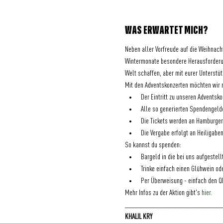
WAS ERWARTET MICH?
Neben aller Vorfreude auf die Weihnacht
Wintermonate besondere Herausforderung
Welt schaffen, aber mit eurer Unterstü
Mit den Adventskonzerten möchten wir n
Der Eintritt zu unseren Adventsko
Alle so generierten Spendengelde
Die Tickets werden an Hamburger:
Die Vergabe erfolgt an Heiligaben
So kannst du spenden:
Bargeld in die bei uns aufgeste
Trinke einfach einen Glühwein od
Per Überweisung - einfach den Q
Mehr Infos zu der Aktion gibt's 
hier
.
____________________________
KHALIL KRY