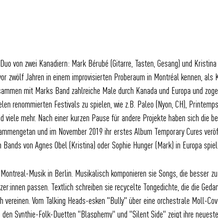
e Duo von zwei Kanadiern: Mark Bérubé (Gitarre, Tasten, Gesang) und Kristina 
vor zwölf Jahren in einem improvisierten Proberaum in Montréal kennen, als 
usammen mit Marks Band zahlreiche Male durch Kanada und Europa und zogen
elen renommierten Festivals zu spielen, wie z.B. Paleo (Nyon, CH), Printemp
nd viele mehr. Nach einer kurzen Pause für andere Projekte haben sich die b
mengetan und im November 2019 ihr erstes Album Temporary Cures veröffent
n Bands von Agnes Obel (Kristina) oder Sophie Hunger (Mark) in Europa spie
ontreal-Musik in Berlin. Musikalisch komponieren sie Songs, die besser zu 
r:innen passen. Textlich schreiben sie recycelte Tongedichte, die die Gedan
ich vereinen. Vom Talking Heads-esken "Bully" über eine orchestrale Moll-C
zu den Synthie-Folk-Duetten "Blasphemy" und "Silent Side" zeigt ihre neuest