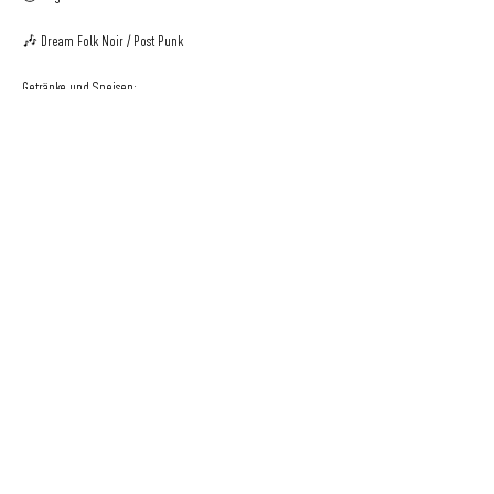
🎶 Dream Folk Noir / Post Punk
Getränke und Speisen:
Das Mitbringen eigener Getränke und Speisen ist nicht 
gestattet. 
___________
Veranstaltet von 105 VIERTEL
Eine Initiative
der