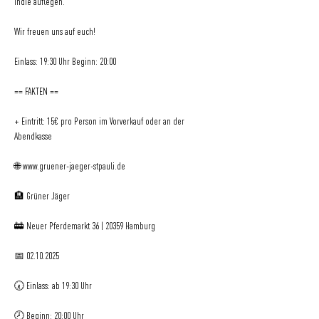
Indie auflegen.
Wir freuen uns auf euch!
Einlass: 19:30 Uhr Beginn: 20:00
== FAKTEN ==
+ Eintritt: 15€ pro Person im Vorverkauf oder an der 
Abendkasse
🌐 www.gruener-jaeger-stpauli.de 
🏨 Grüner Jäger 
🚋 Neuer Pferdemarkt 36 | 20359 Hamburg 
📅 02.10.2025
🕢 Einlass: ab 19:30 Uhr 
🕗 Beginn: 20:00 Uhr 