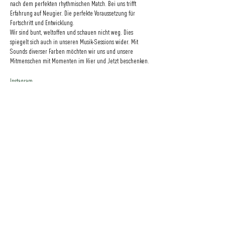
nach dem perfekten rhythmischen Match. Bei uns trifft
Erfahrung auf Neugier. Die perfekte Voraussetzung für
Fortschritt und Entwicklung.
Wir sind bunt, weltoffen und schauen nicht weg. Dies
spiegelt sich auch in unseren Musik-Sessions wider. Mit
Sounds diverser Farben möchten wir uns und unsere
Mitmenschen mit Momenten im Hier und Jetzt beschenken.
Instagram
Soundcloud
Eine Initiative
der
GRÜNER JÄGER | NEUER PFERDEMARKT 36 | 20359 HAMBURG | DEUTSCHLAND