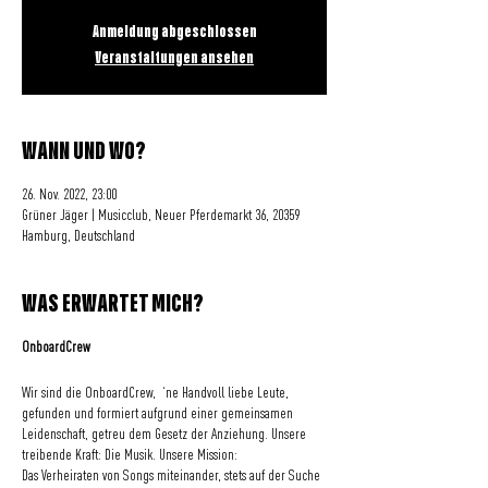
Anmeldung abgeschlossen
Veranstaltungen ansehen
WANN UND WO?
26. Nov. 2022, 23:00
Grüner Jäger | Musicclub, Neuer Pferdemarkt 36, 20359
Hamburg, Deutschland
WAS ERWARTET MICH?
OnboardCrew
Wir sind die OnboardCrew, ‘ne Handvoll liebe Leute,
gefunden und formiert aufgrund einer gemeinsamen
Leidenschaft, getreu dem Gesetz der Anziehung. Unsere
treibende Kraft: Die Musik. Unsere Mission:
Das Verheiraten von Songs miteinander, stets auf der Suche