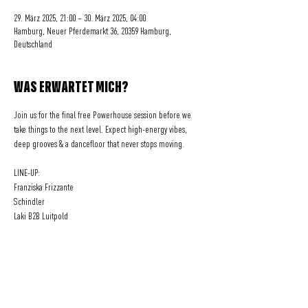
29. März 2025, 21:00 – 30. März 2025, 04:00
Hamburg, Neuer Pferdemarkt 36, 20359 Hamburg,
Deutschland
WAS ERWARTET MICH?
Join us for the final free Powerhouse session before we 
take things to the next level. Expect high-energy vibes, 
deep grooves & a dancefloor that never stops moving.
LINE-UP:
Franziska Frizzante
Schindler
Laki B2B Luitpold
Eine Initiative
der