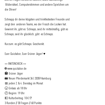
 Bilderrätsel, Computerstimmen und andere Spielchen um 
die Ohren!   
Schnapp dir deine klügsten und trinkfestesten Freunde und 
zeigt den  anderen Teams, wo der Frosch die Locken hat. 
Gewinnt ihr, gibt es  Schnaps, seid ihr mittelmäßig, gibt es 
Schnaps, seid ihr glücklich, gibt  es Schnaps. 
Kurzum: es gibt Schnaps. Geschenkt.   
Euer Quizlabor, Euer Grüner Jäger! ♥   
== FAKTENCHECK ==   
🌐 www.quizlabor.de 
🏨 Grüner Jäger 
🚋 Neuer Pferdemarkt 36 | 20359 Hamburg 
📅 jeden 2. & 4. Dienstag im Monat 
🕢 Einlass: ab 18 Uhr 
🕗 Beginn: 19 Uhr 
💵 Kulturbeitrag: 10 € ⁉ 
3 Runden // 30 Fragen // 60 Punkte   