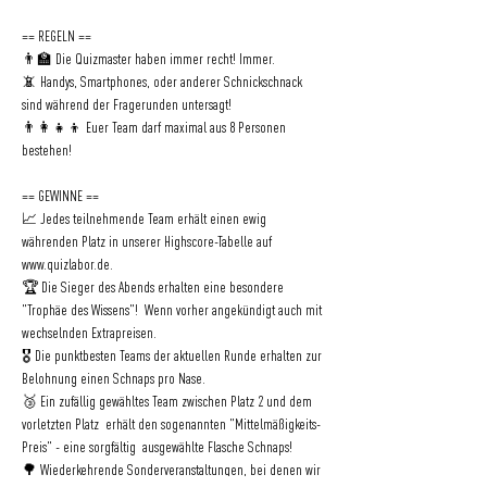
== REGELN ==   
👨‍🏫 Die Quizmaster haben immer recht! Immer.   
📵 Handys, Smartphones, oder anderer Schnickschnack 
sind während der Fragerunden untersagt!   
👨‍👩‍👧‍👦 Euer Team darf maximal aus 8 Personen 
bestehen!   
== GEWINNE ==   
📈 Jedes teilnehmende Team erhält einen ewig 
währenden Platz in unserer Highscore-Tabelle auf 
www.quizlabor.de.   
🏆 Die Sieger des Abends erhalten eine besondere 
"Trophäe des Wissens"!  Wenn vorher angekündigt auch mit 
wechselnden Extrapreisen.   
🎖 Die punktbesten Teams der aktuellen Runde erhalten zur 
Belohnung einen Schnaps pro Nase.   
🥉 Ein zufällig gewähltes Team zwischen Platz 2 und dem 
vorletzten Platz  erhält den sogenannten "Mittelmäßigkeits-
Preis" - eine sorgfältig  ausgewählte Flasche Schnaps!   
🌳 Wiederkehrende Sonderveranstaltungen, bei denen wir 