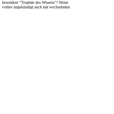
besondere "Trophäe des Wissens"! Wenn
vorher angekündigt auch mit wechselnden
Extrapreisen.
🎖 Die punktbesten Teams der aktuellen Runde
erhalten zur Belohnung einen Schnaps pro
Nase.
🥉 Ein zufällig gewähltes Team zwischen Platz
2 und dem vorletzten Platz erhält den
sogenannten "Mittelmäßigkeits-Preis" - eine
sorgfältig ausgewählte Flasche Schnaps!
WEITERLESEN
DIESE VERANSTALTUNG
TEILEN