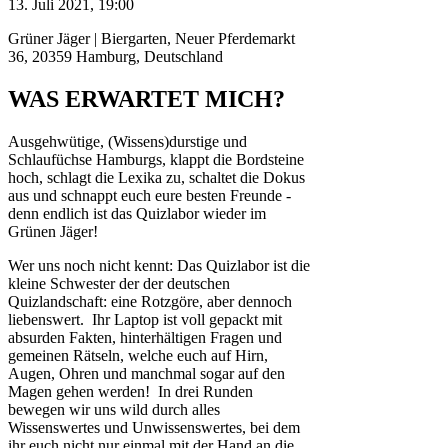
13. Juli 2021, 19:00
Grüner Jäger | Biergarten, Neuer Pferdemarkt
36, 20359 Hamburg, Deutschland
WAS ERWARTET MICH?
Ausgehwütige, (Wissens)durstige und
Schlaufüchse Hamburgs, klappt die Bordsteine
hoch, schlagt die Lexika zu, schaltet die Dokus
aus und schnappt euch eure besten Freunde -
denn endlich ist das Quizlabor wieder im
Grünen Jäger!
Wer uns noch nicht kennt: Das Quizlabor ist die
kleine Schwester der der deutschen
Quizlandschaft: eine Rotzgöre, aber dennoch
liebenswert. Ihr Laptop ist voll gepackt mit
absurden Fakten, hinterhältigen Fragen und
gemeinen Rätseln, welche euch auf Hirn,
Augen, Ohren und manchmal sogar auf den
Magen gehen werden! In drei Runden
bewegen wir uns wild durch alles
Wissenswertes und Unwissenswertes, bei dem
ihr euch nicht nur einmal mit der Hand an die