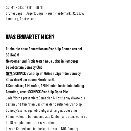
24. März 2024, 18:00 – 20:00
Grüner Jäger | Jägerlounge, Neuer Pferdemarkt 36, 20359
Hamburg, Deutschland
WAS ERWARTET MICH?
Erlebe die neue Generation an Stand-Up Comedians bei 
SCHNACK! 
Newcomer und Profis testen neue Jokes in Hamburgs 
beliebtestem Comedy Club.
NEW:
 SCHNACK Stand-Up im Grünen Jäger! Die Comedy 
Show direkt am neuen Pferdemarkt.
8 Comedians, 1 Mikrofon, 120 Minuten beste Unterhaltung.
Gestatten, unser SCHNACK Stand-Up Open Mic!
Jede Woche präsentiert Comedian & Host Lenny Wawro die 
besten und frischsten Gesichter der deutschen Stand-Up 
Comedy Szene. Egal ob blutiger Anfänger, oder alter 
Bühnenveteran, bei uns sind alle Kaliber vertreten, wenn es 
heißt komplett neue Jokes zu testen.
Unsere Comedians sind bekannt aus u.a. NDR Comedy 