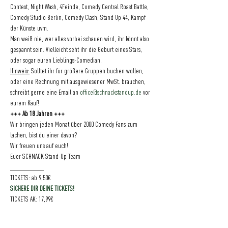
Contest, Night Wash, 4Feinde, Comedy Central Roast Battle, 
Comedy Studio Berlin, Comedy Clash, Stand Up 44, Kampf 
der Künste uvm.
Man weiß nie, wer alles vorbei schauen wird, ihr könnt also 
gespannt sein. Vielleicht seht ihr die Geburt eines Stars, 
oder sogar euren Lieblings-Comedian.
Hinweis:
 Solltet ihr für größere Gruppen buchen wollen, 
oder eine Rechnung mit ausgewiesener MwSt. brauchen, 
schreibt gerne eine Email an 
office@schnackstandup.de
 vor 
eurem Kauf!
+++ Ab 18 Jahren +++
Wir bringen jeden Monat über 2000 Comedy Fans zum 
lachen, bist du einer davon?
Wir freuen uns auf euch!
Euer SCHNACK Stand-Up Team
___________
TICKETS: ab 9,50€ 
SICHERE DIR DEINE TICKETS!
TICKETS AK: 17,99€
___________
Einlass: 19:30 Uhr