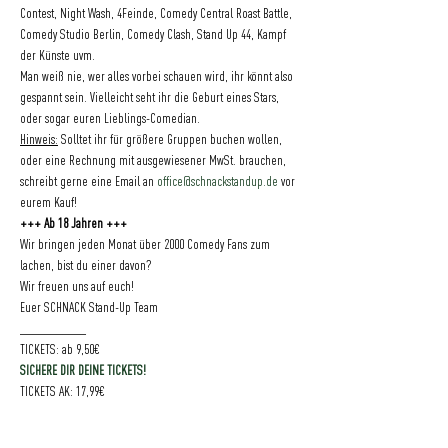
Contest, Night Wash, 4Feinde, Comedy Central Roast Battle, 
Comedy Studio Berlin, Comedy Clash, Stand Up 44, Kampf 
der Künste uvm.
Man weiß nie, wer alles vorbei schauen wird, ihr könnt also 
gespannt sein. Vielleicht seht ihr die Geburt eines Stars, 
oder sogar euren Lieblings-Comedian.
Hinweis:
 Solltet ihr für größere Gruppen buchen wollen, 
oder eine Rechnung mit ausgewiesener MwSt. brauchen, 
schreibt gerne eine Email an 
office@schnackstandup.de
 vor 
eurem Kauf!
+++ Ab 18 Jahren +++
Wir bringen jeden Monat über 2000 Comedy Fans zum 
lachen, bist du einer davon?
Wir freuen uns auf euch!
Euer SCHNACK Stand-Up Team
___________
TICKETS: ab 9,50€ 
SICHERE DIR DEINE TICKETS!
TICKETS AK: 17,99€
___________
Einlass: 19:30 Uhr