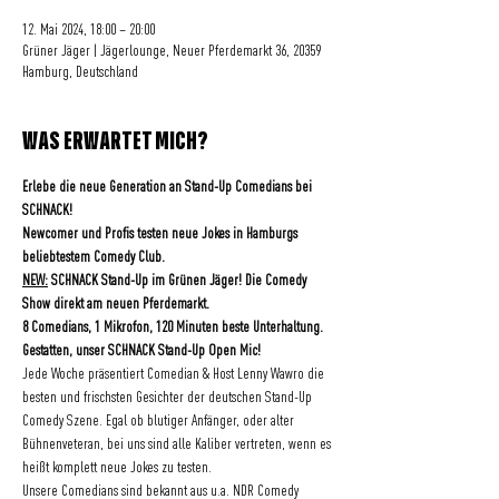
12. Mai 2024, 18:00 – 20:00
Grüner Jäger | Jägerlounge, Neuer Pferdemarkt 36, 20359
Hamburg, Deutschland
WAS ERWARTET MICH?
Erlebe die neue Generation an Stand-Up Comedians bei 
SCHNACK! 
Newcomer und Profis testen neue Jokes in Hamburgs 
beliebtestem Comedy Club.
NEW:
 SCHNACK Stand-Up im Grünen Jäger! Die Comedy 
Show direkt am neuen Pferdemarkt.
8 Comedians, 1 Mikrofon, 120 Minuten beste Unterhaltung.
Gestatten, unser SCHNACK Stand-Up Open Mic!
Jede Woche präsentiert Comedian & Host Lenny Wawro die 
besten und frischsten Gesichter der deutschen Stand-Up 
Comedy Szene. Egal ob blutiger Anfänger, oder alter 
Bühnenveteran, bei uns sind alle Kaliber vertreten, wenn es 
heißt komplett neue Jokes zu testen.
Unsere Comedians sind bekannt aus u.a. NDR Comedy 