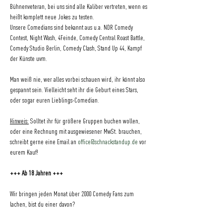
Bühnenveteran, bei uns sind alle Kaliber vertreten, wenn es 
heißt komplett neue Jokes zu testen.
Unsere Comedians sind bekannt aus u.a. NDR Comedy 
Contest, Night Wash, 4Feinde, Comedy Central Roast Battle, 
Comedy Studio Berlin, Comedy Clash, Stand Up 44, Kampf 
der Künste uvm.
Man weiß nie, wer alles vorbei schauen wird, ihr könnt also 
gespannt sein. Vielleicht seht ihr die Geburt eines Stars, 
oder sogar euren Lieblings-Comedian.
Hinweis:
 Solltet ihr für größere Gruppen buchen wollen, 
oder eine Rechnung mit ausgewiesener MwSt. brauchen, 
schreibt gerne eine Email an 
office@schnackstandup.de
 vor 
eurem Kauf!
+++ Ab 18 Jahren +++
Wir bringen jeden Monat über 2000 Comedy Fans zum 
lachen, bist du einer davon?