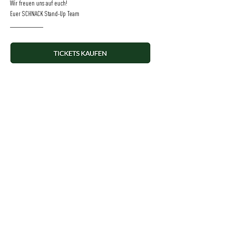
Wir freuen uns auf euch!
Euer SCHNACK Stand-Up Team
___________
TICKETS: ab 9,50 Euro
___________
Einlass: 19:30 Uhr
Beginn: 20:00 Uhr
___________
Veranstaltet von SCHNACK Stand-Up
SCHNACK Website
SCHNACK Instagram