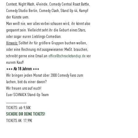
Contest, Night Wash, 4Feinde, Comedy Central Roast Battle, 
Comedy Studio Berlin, Comedy Clash, Stand Up 44, Kampf 
der Künste uvm.
Man weiß nie, wer alles vorbei schauen wird, ihr könnt also 
gespannt sein. Vielleicht seht ihr die Geburt eines Stars, 
oder sogar euren Lieblings-Comedian.
Hinweis:
 Solltet ihr für größere Gruppen buchen wollen, 
oder eine Rechnung mit ausgewiesener MwSt. brauchen, 
schreibt gerne eine Email an 
office@schnackstandup.de
 vor 
eurem Kauf!
+++ Ab 18 Jahren +++
Wir bringen jeden Monat über 2000 Comedy Fans zum 
lachen, bist du einer davon?
Wir freuen uns auf euch!
Euer SCHNACK Stand-Up Team
___________
TICKETS: ab 9,50€ 
SICHERE DIR DEINE TICKETS!
TICKETS AK: 17,99€
___________
Einlass: 19:30 Uhr