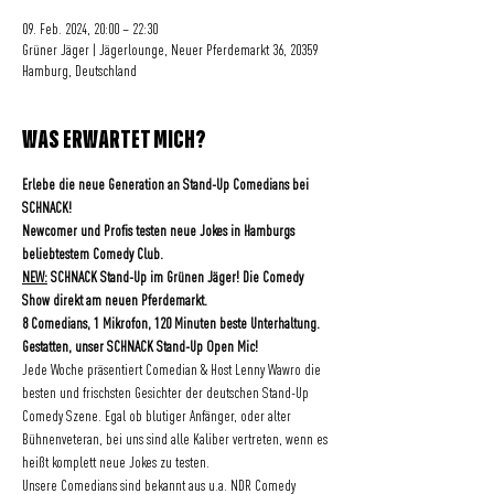
09. Feb. 2024, 20:00 – 22:30
Grüner Jäger | Jägerlounge, Neuer Pferdemarkt 36, 20359
Hamburg, Deutschland
WAS ERWARTET MICH?
Erlebe die neue Generation an Stand-Up Comedians bei 
SCHNACK! 
Newcomer und Profis testen neue Jokes in Hamburgs 
beliebtestem Comedy Club.
NEW:
 SCHNACK Stand-Up im Grünen Jäger! Die Comedy 
Show direkt am neuen Pferdemarkt.
8 Comedians, 1 Mikrofon, 120 Minuten beste Unterhaltung.
Gestatten, unser SCHNACK Stand-Up Open Mic!
Jede Woche präsentiert Comedian & Host Lenny Wawro die 
besten und frischsten Gesichter der deutschen Stand-Up 
Comedy Szene. Egal ob blutiger Anfänger, oder alter 
Bühnenveteran, bei uns sind alle Kaliber vertreten, wenn es 
heißt komplett neue Jokes zu testen.
Unsere Comedians sind bekannt aus u.a. NDR Comedy 