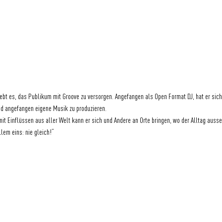
ebt es, das Publikum mit Groove zu versorgen. Angefangen als Open Format DJ, hat er sich
d angefangen eigene Musik zu produzieren. 
t Einflüssen aus aller Welt kann er sich und Andere an Orte bringen, wo der Alltag ausse
llem eins: nie gleich!“
GRÜNER JÄGER | NEUER PFERDEMARKT 36 | 20359 HAMBURG | DEUTSCHLAND
BLOG
|
IMPRESSUM
|
DATENSCHUTZ
|
KONTAKT
|
FAQ
|
NACHHALTIGKEIT
|
JOBS