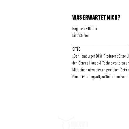
WAS ERWARTET MICH?
Beginn: 22:00 Uhr
Eintritt: frei
____________________________
SITZE
„Der Hamburger DJ & Produzent Sitze li
den Genres House & Techno verloren un
Mit seinen abwechslungsreichen Sets mi
Sound ist klangvoll, raffiniert und vor a