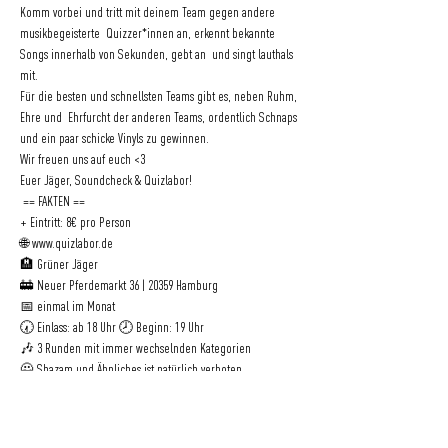
Komm vorbei und tritt mit deinem Team gegen andere 
musikbegeisterte  Quizzer*innen an, erkennt bekannte 
Songs innerhalb von Sekunden, gebt an  und singt lauthals 
mit.   
Für die besten und schnellsten Teams gibt es, neben Ruhm, 
Ehre und  Ehrfurcht der anderen Teams, ordentlich Schnaps 
und ein paar schicke Vinyls zu gewinnen.   
Wir freuen uns auf euch <3   
Euer Jäger, Soundcheck & Quizlabor!  
 == FAKTEN ==   
+ Eintritt: 8€ pro Person 
🌐 www.quizlabor.de 
🏨 Grüner Jäger 
🚋 Neuer Pferdemarkt 36 | 20359 Hamburg 
📅 einmal im Monat 
🕢 Einlass: ab 18 Uhr 🕗 Beginn: 19 Uhr 
🎶 3 Runden mit immer wechselnden Kategorien 
🙅 Shazam und Ähnliches ist natürlich verboten 
🖐️ bis zu acht Personen pro Team 
🏆 Schnaps für die Rundensieger und Vinyls für die 
Allerbesten