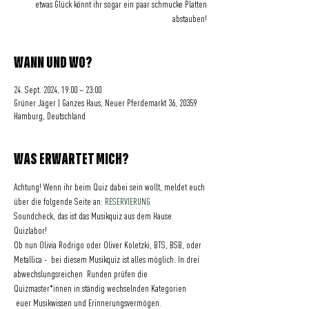
etwas Glück könnt ihr sogar ein paar schmucke Platten
abstauben!
WANN UND WO?
24. Sept. 2024, 19:00 – 23:00
Grüner Jäger | Ganzes Haus, Neuer Pferdemarkt 36, 20359
Hamburg, Deutschland
WAS ERWARTET MICH?
Achtung! Wenn ihr beim Quiz dabei sein wollt, meldet euch 
über die folgende Seite an: 
RESERVIERUNG
Soundcheck, das ist das Musikquiz aus dem Hause 
Quizlabor!   
Ob nun Olivia Rodrigo oder Oliver Koletzki, BTS, BSB, oder 
Metallica -  bei diesem Musikquiz ist alles möglich. In drei 
abwechslungsreichen  Runden prüfen die 
Quizmaster*innen in ständig wechselnden Kategorien 
 euer Musikwissen und Erinnerungsvermögen.   