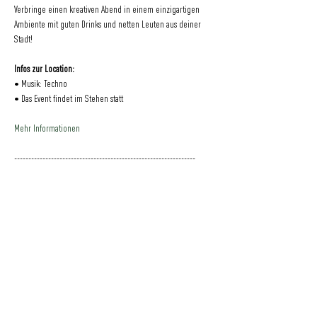
Verbringe einen kreativen Abend in einem einzigartigen 
Ambiente mit guten Drinks und netten Leuten aus deiner 
Stadt! 
Infos zur Location: 
• Musik: Techno 
• Das Event findet im Stehen statt
Mehr Informationen
----------------------------------------------------------------
Eine Veranstaltung der drinkandpaint OHG
Eine Initiative
der