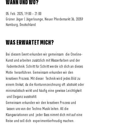
WANN UND WO?
05. Feb. 2025, 19:00 – 21:00
Grüner Jäger | Jägerlounge, Neuer Pferdemarkt 36, 20359
Hamburg, Deutschland
WAS ERWARTET MICH?
Bei diesem Event erkunden wir gemeinsam  die Oneline-
Kunst und arbeiten zusätzlich mit Wasserfarben und der 
 Fadentechnik. Schritt für Schritt werde ich dich an dieses 
Motiv  heranführen. Gemeinsam erkunden wir den 
kreativen Prozess. Mit dieser  Technik wird jedes Bild zu 
einem Unikat, da die Konturenzeichnung oft  abstrakt oder 
minimalistisch wirkt und häufig eine gewisse Leichtigkeit 
 und Eleganz ausstrahlt. 
Gemeinsam erkunden wir den kreativen Prozess und 
 lassen uns von der Techno Musik leiten. All die 
Klangvariationen und  jeder Bass nimmt dich mit auf eine 
Reise und soll dich  experimentierfreudig machen.