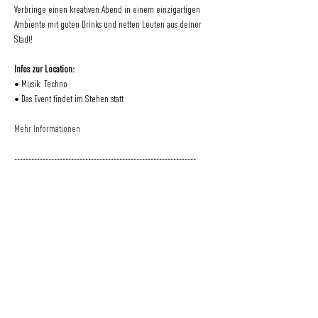
Verbringe einen kreativen Abend in einem einzigartigen 
Ambiente mit guten Drinks und netten Leuten aus deiner 
Stadt! 
Infos zur Location: 
• Musik: Techno 
• Das Event findet im Stehen statt
Mehr Informationen
----------------------------------------------------------------
Eine Veranstaltung der drinkandpaint OHG
Eine Initiative
der