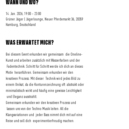
WANN UND WO?
14. Jan. 2026, 19:00 – 23:00
Grüner Jäger | Jägerlounge, Neuer Pferdemarkt 36, 20359
Hamburg, Deutschland
WAS ERWARTET MICH?
Bei diesem Event erkunden wir gemeinsam  die Oneline-
Kunst und arbeiten zusätzlich mit Wasserfarben und der 
 Fadentechnik. Schritt für Schritt werde ich dich an dieses 
Motiv  heranführen. Gemeinsam erkunden wir den 
kreativen Prozess. Mit dieser  Technik wird jedes Bild zu 
einem Unikat, da die Konturenzeichnung oft  abstrakt oder 
minimalistisch wirkt und häufig eine gewisse Leichtigkeit 
 und Eleganz ausstrahlt. 
Gemeinsam erkunden wir den kreativen Prozess und 
 lassen uns von der Techno Musik leiten. All die 
Klangvariationen und  jeder Bass nimmt dich mit auf eine 
Reise und soll dich  experimentierfreudig machen.