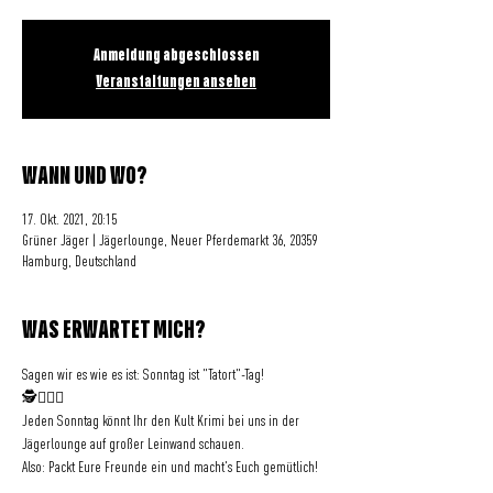
Anmeldung abgeschlossen
Veranstaltungen ansehen
WANN UND WO?
17. Okt. 2021, 20:15
Grüner Jäger | Jägerlounge, Neuer Pferdemarkt 36, 20359
Hamburg, Deutschland
WAS ERWARTET MICH?
Sagen wir es wie es ist: Sonntag ist "Tatort"-Tag!
🕵️🕵🏽‍♂️
Jeden Sonntag könnt Ihr den Kult Krimi bei uns in der 
Jägerlounge auf großer Leinwand schauen. 
Also: Packt Eure Freunde ein und macht's Euch gemütlich!
_______________