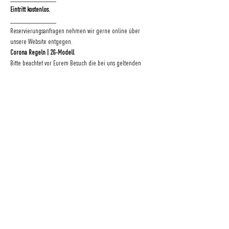
Eintritt kostenlos.
_______________
Reservierungsanfragen nehmen wir gerne online über 
unsere Website entgegen.
Corona Regeln | 2G-Modell
Bitte beachtet vor Eurem Besuch die bei uns geltenden 
Corona-Regeln
. Vielen Dank für Eure Unterstützung!
Eine Initiative
der
GRÜNER JÄGER | NEUER PFERDEMARKT 36 | 20359 HAMBURG | DEUTSCHLAND
BLOG
|
IMPRESSUM
|
DATENSCHUTZ
|
KONTAKT
|
FAQ
|
NACHHALTIGKEIT