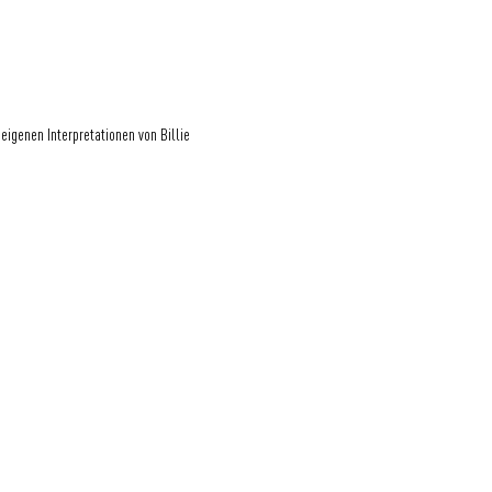
eigenen Interpretationen von Billie 
Eine Initiative der