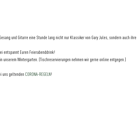
 Gesang und Gitarre eine Stunde lang nicht nur Klassiker von Gary Jules, sondern auch ihre 
ei entspannt Euren Feierabenddrink!
rd in unserem Wintergarten. (Tischreservierungen nehmen wir gerne online entgegen.)
ei uns geltenden 
CORONA-REGELN
!
GRÜNER JÄGER | NEUER PFERDEMARKT 36 | 20359 HAMBURG | DEUTSCHLAND
BLOG
|
IMPRESSUM
|
DATENSCHUTZ
|
KONTAKT
|
FAQ
|
NACHHALTIGKEIT
|
JOBS