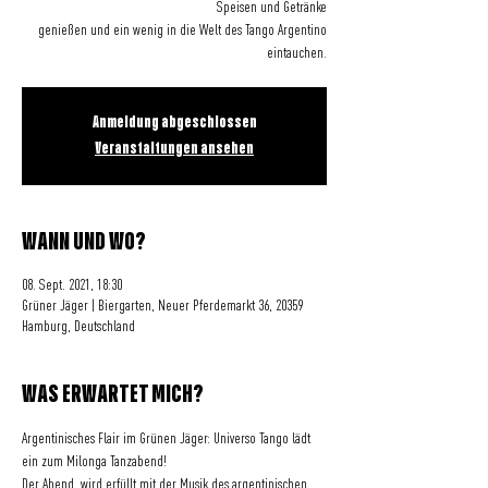
Speisen und Getränke
genießen und ein wenig in die Welt des Tango Argentino
eintauchen.
Anmeldung abgeschlossen
Veranstaltungen ansehen
WANN UND WO?
08. Sept. 2021, 18:30
Grüner Jäger | Biergarten, Neuer Pferdemarkt 36, 20359
Hamburg, Deutschland
WAS ERWARTET MICH?
Argentinisches Flair im Grünen Jäger: Universo Tango lädt 
ein zum Milonga Tanzabend!
Der Abend  wird erfüllt mit der Musik des argentinischen 