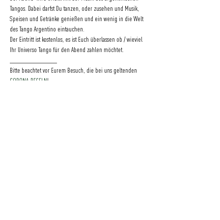
Tangos. Dabei darfst Du tanzen, oder zusehen und Musik, 
Speisen und Getränke genießen und ein wenig in die Welt 
des Tango Argentino eintauchen. 
Der Eintritt ist kostenlos, es ist Euch überlassen ob / wieviel 
Ihr Universo Tango für den Abend zahlen möchtet.
________________
Bitte beachtet vor Eurem Besuch, die bei uns geltenden 
CORONA-REGELN
!
Vielen Dank für Eure Unterstützung!
Eine Initiative
der
GRÜNER JÄGER | NEUER PFERDEMARKT 36 | 20359 HAMBURG | DEUTSCHLAND